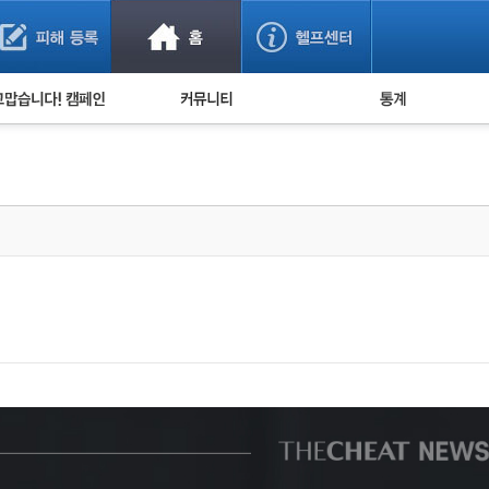
사기 예방했어요!
누적 피해사례 통계
사의 마음 전하기
자유게시판
피해물품명 통계
사기뉴스 브리핑
지역·통신사 통계
사건 사진 자료
은행 일별 피해등록 
사기방지 아이디어
신종사기 주의 정보
전문가 칼럼
금융사기 관련 영상