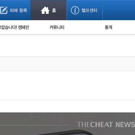
사기 예방했어요!
누적 피해사례 통계
사의 마음 전하기
자유게시판
피해물품명 통계
사기뉴스 브리핑
지역·통신사 통계
사건 사진 자료
은행 일별 피해등록 
사기방지 아이디어
신종사기 주의 정보
전문가 칼럼
금융사기 관련 영상