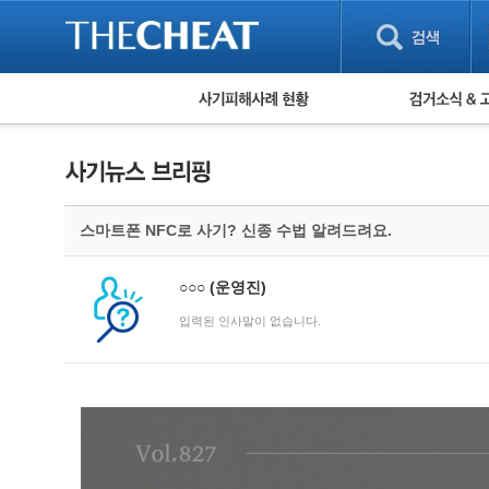
피해사례 현황
검거 소식
직거래 피해사례
고맙습니다! 감
게임 · 비실물 피해사례
스팸 피해사례
암호화폐 피해사례
스마트폰 NFC로 사기? 신종 수법 알려드려요.
보이스피싱 피해사례
유해사이트 목록
비공개 피해사례
○○○
(운영진)
워킹홀리데이 피해사례
입력된 인사말이 없습니다.