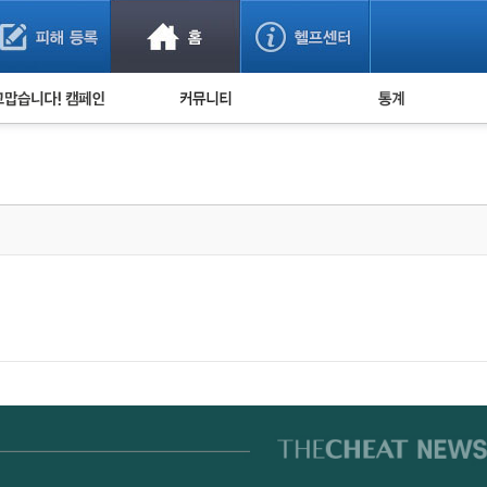
사기 예방했어요!
누적 피해사례 통계
사의 마음 전하기
자유게시판
피해물품명 통계
사기뉴스 브리핑
지역·통신사 통계
사건 사진 자료
은행 일별 피해등록 
사기방지 아이디어
신종사기 주의 정보
전문가 칼럼
금융사기 관련 영상