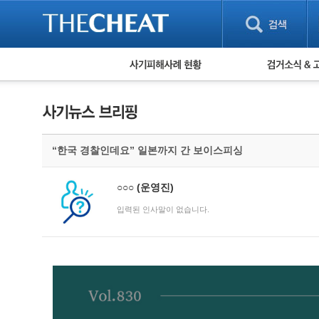
피해사례 현황
검거 소식
직거래 피해사례
고맙습니다! 감
게임 · 비실물 피해사례
스팸 피해사례
암호화폐 피해사례
“한국 경찰인데요” 일본까지 간 보이스피싱
보이스피싱 피해사례
유해사이트 목록
비공개 피해사례
○○○
(운영진)
워킹홀리데이 피해사례
입력된 인사말이 없습니다.