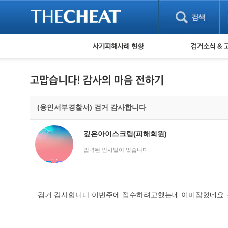
피해사례 현황
검거 소식
직거래 피해사례
고맙습니다! 감
게임 · 비실물 피해사례
스팸 피해사례
암호화폐 피해사례
(용인서부경찰서) 검거 감사합니다
보이스피싱 피해사례
유해사이트 목록
비공개 피해사례
깊은아이스크림(피해회원)
워킹홀리데이 피해사례
입력된 인사말이 없습니다.
검거 감사합니다 이번주에 접수하려고했는데 이미잡혔네요 