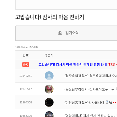
Total : 5,357 (28/268)
번호
작성자
고맙습니다! 감사의 마음 전하기 캠페인 진행 안내
[171]
(청주흥덕경찰서) 청주흥덕경찰서 수
12142251
11976517
(울산남부경찰서) 감사드려요ㅜㅡㅜ
11964368
(인천남동경찰서)감사합니다
(영암경찰서) 감사 인사 전하고 싶습
11668300