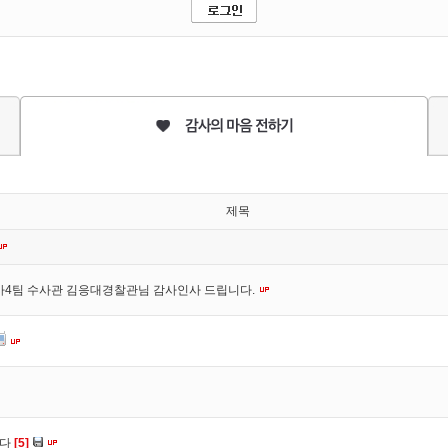
제목
사4팀 수사관 김응대경찰관님 감사인사 드립니다.
니다
[5]