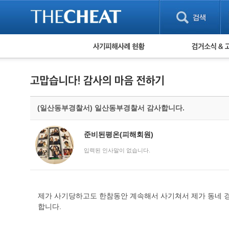
피해사례 현황
검거 소식
직거래 피해사례
고맙습니다! 감
게임 · 비실물 피해사례
스팸 피해사례
암호화폐 피해사례
(일산동부경찰서) 일산동부경찰서 감사합니다.
보이스피싱 피해사례
유해사이트 목록
비공개 피해사례
준비된평온(피해회원)
워킹홀리데이 피해사례
입력된 인사말이 없습니다.
제가 사기당하고도 한참동안 계속해서 사기쳐서 제가 동네 
합니다.