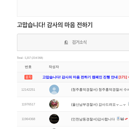
Total : 5,357 (254/268)
번호
작성자
고맙습니다! 감사의 마음 전하기 캠페인 진행 안내
[171]
(청주흥덕경찰서) 청주흥덕경찰서 수
12142251
11976517
(울산남부경찰서) 감사드려요ㅜㅡㅜ
11964368
(인천남동경찰서)감사합니다