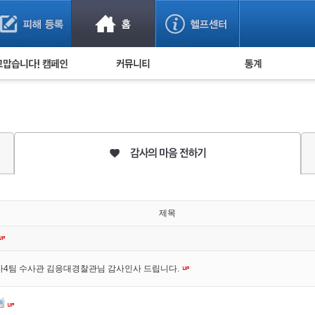
사기 예방했어요!
누적 피해사례 통계
사의 마음 전하기
자유게시판
피해물품명 통계
사기뉴스 브리핑
지역·통신사 통계
사건 사진 자료
은행 일별 피해등록 
사기방지 아이디어
신종사기 주의 정보
전문가 칼럼
제목
금융사기 관련 영상
사4팀 수사관 김응대경찰관님 감사인사 드립니다.