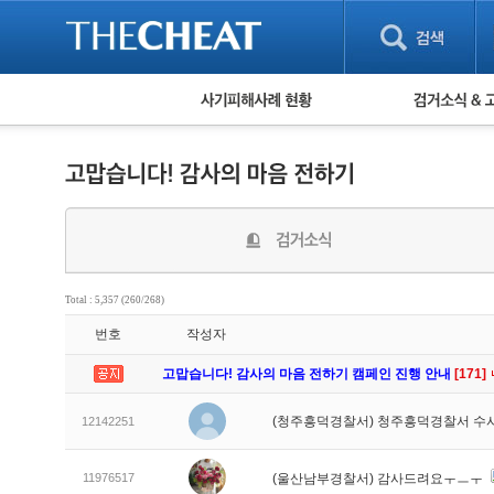
피해사례 현황
검거 소식
직거래 피해사례
고맙습니다! 감
게임 · 비실물 피해사례
스팸 피해사례
암호화폐 피해사례
보이스피싱 피해사례
유해사이트 목록
비공개 피해사례
Total : 5,357 (260/268)
워킹홀리데이 피해사례
번호
작성자
고맙습니다! 감사의 마음 전하기 캠페인 진행 안내
[171]
(청주흥덕경찰서) 청주흥덕경찰서 수
12142251
11976517
(울산남부경찰서) 감사드려요ㅜㅡㅜ