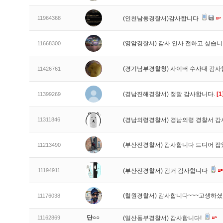
11964368
(인천남동경찰서)감사합니다
(영암경찰서) 감사 인사 전하고 싶습
11668300
(경기남부경찰청) 사이버 수사대 감
11426761
(경남진해경찰서) 정말 감사합니다.
[1
11399269
11311846
(경남의령경찰서) 경남의령 경찰서 감
(부산진경찰서) 감사합니다 드디어 
11213490
11194911
(부산진경찰서) 검거 감사합니다
(철원경찰서) 감사합니다~~~고생하
11176038
단○○
11162869
(일산동부경찰서) 감사합니다!