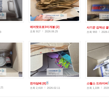
에어팟프로3미개봉
[2]
사기꾼 김덕선 
조회 917
2026.06.25
3
조회 993
2026.
전자담배
[8]
스텔스 드라이버
.21
조회 2,418
2026.02.11
조회 1,108
2026