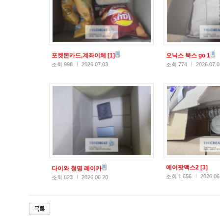
포켓몬카드,계좌이체
[1]
오닉스 북스 go 1
조회 998
2026.07.03
조회 774
2026.07.0
에어팟맥스2
[3]
다이와 청명 레이카
조회 1,656
2026.06
조회 823
2026.06.20