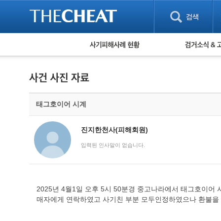
피해사례 현황
검거 소식
직거래 피해사례
고맙습니다! 감
게임 · 비실물 피해사례
스팸 피해사례
암호화폐 피해사례
태그호이어 시계
보이스피싱 피해사례
유해사이트 목록
비공개 피해사례
진지한천사(피해회원)
워킹홀리데이 피해사례
입력된 인사말이 없습니다.
2025년 4월1일 오후 5시 50분경 중고나라에서 태그호이어
매자에게 연락하였고 사기친 부분 모두인정하였으나 환불을 