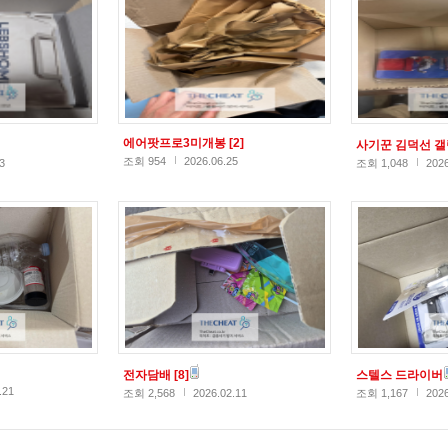
에어팟프로3미개봉
[2]
사기꾼 김덕선 
조회 954
2026.06.25
3
조회 1,048
2026
전자담배
[8]
스텔스 드라이버
.21
조회 2,568
2026.02.11
조회 1,167
2026