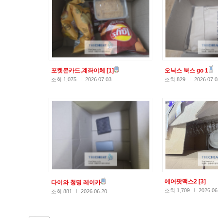
포켓몬카드,계좌이체
[1]
오닉스 북스 go 1
조회 1,075
2026.07.03
조회 829
2026.07.0
에어팟맥스2
[3]
다이와 청명 레이카
조회 1,709
2026.06
조회 881
2026.06.20