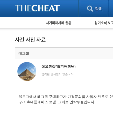
피해사례 현황
검거 소식
직거래 피해사례
고맙습니다! 감
게임 · 비실물 피해사례
스팸 피해사례
암호화폐 피해사례
레그젤
보이스피싱 피해사례
유해사이트 목록
비공개 피해사례
집요한갈대(피해회원)
워킹홀리데이 피해사례
입력된 인사말이 없습니다.
블로그에서 레그젤 구매하고자 가격문의함 사업자 번호도 있
구려 휴대폰케이스 보냄. 그뒤로 연락두절입니다.