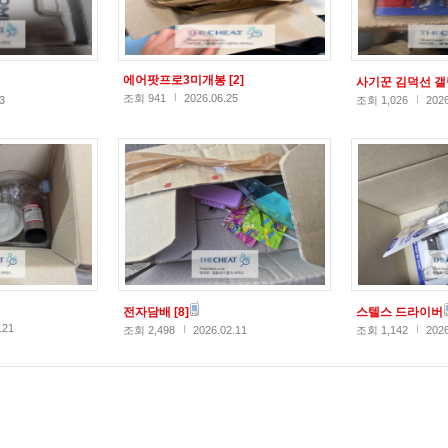
에어팟프로3미개봉
[2]
사기꾼 김덕선 
조회 941
2026.06.25
3
조회 1,026
2026
전자담배
[8]
스텔스 드라이버
.21
조회 2,498
2026.02.11
조회 1,142
2026