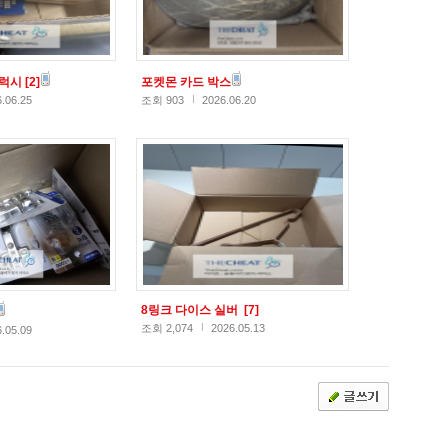
갤럭시
[2]
포켓몬 카드 박스
.06.25
조회 903
2026.06.20
8링크 다이스 실버
[7]
조회 2,074
2026.05.13
.05.09