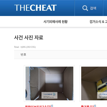
피해사례 현황
검거 소식
직거래 피해사례
고맙습니다! 감
게임 · 비실물 피해사례
스팸 피해사례
암호화폐 피해사례
Total : 4,695 (202/235)
보이스피싱 피해사례
번호
유해사이트 목록
비공개 피해사례
워킹홀리데이 피해사례
릴하이브리드3.0
[2]
휴대폰
[1]