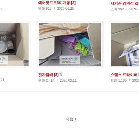
에어팟프로3미개봉
[2]
사기꾼 김덕선 
조회 916
2026.06.25
3
조회 992
2026.
전자담배
[8]
스텔스 드라이버
.21
조회 2,414
2026.02.11
조회 1,106
2026
다음