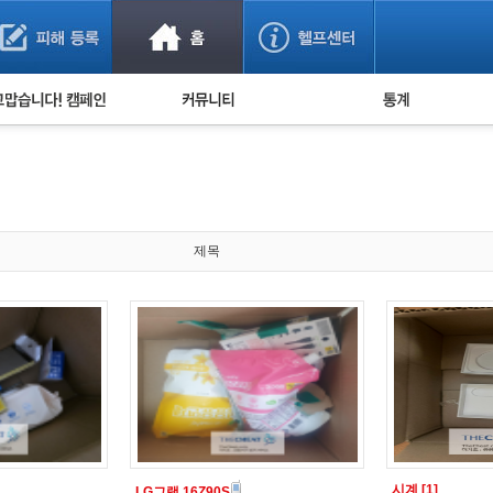
사기 예방했어요!
누적 피해사례 통계
사의 마음 전하기
자유게시판
피해물품명 통계
사기뉴스 브리핑
지역·통신사 통계
사건 사진 자료
은행 일별 피해등록 
사기방지 아이디어
제목
신종사기 주의 정보
전문가 칼럼
금융사기 관련 영상
시계
[1]
LG그램 16Z90S