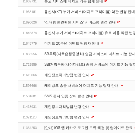
숨고 서비스에 더치트 기능 탑재 안내
11969731
통신사(KT) 부가 서비스(더치트 프리미엄) 약관 변경 안
11968181
‘상대방 본인확인 서비스’ 서비스명 변경 안내
11890026
통신사 부가 서비스(더치트 프리미엄) 유료 이용 약관 변
11845874
더치트 20주년 이벤트 당첨자 안내
11845779
SB톡톡(저축은행중앙회) 송금 서비스에 더치트 기능 탑
11833556
SBI저축은행(사이다뱅크) 송금 서비스에 더치트 기능 탑
11723559
개인정보처리방침 변경 안내
11615066
케이뱅크 송금 서비스에 더치트 기능 탑재 안내
11596666
SMS 문자 인증 장애 발생 안내
11581681
개인정보처리방침 변경 안내
11418931
개인정보처리방침 변경 안내
11371128
[안내] iOS 앱 카카오 로그인 오류 해결 및 업데이트 완료
11364253