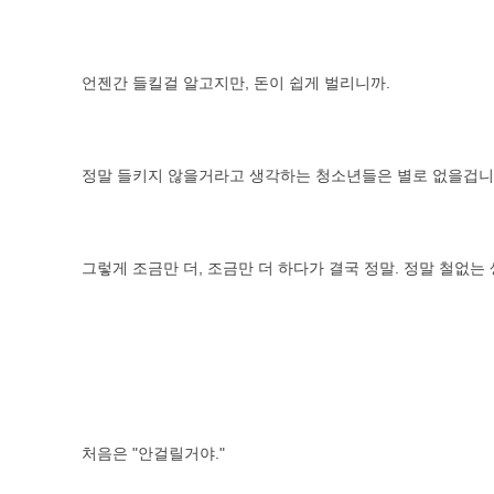
언젠간 들킬걸 알고지만, 돈이 쉽게 벌리니까.
정말 들키지 않을거라고 생각하는 청소년들은 별로 없을겁니
그렇게 조금만 더, 조금만 더 하다가 결국 정말. 정말 철없는
처음은 "안걸릴거야."