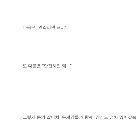
다음은 "안걸리면 돼..."
또 다음은 "안잡히면 돼..."
그렇게 돈의 값어치, 무게감들과 함께 양심도 점차 잃어갔습