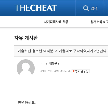
피해사례 현황
검거 소식
직거래 피해사례
고맙습니다! 감
게임 · 비실물 피해사례
스팸 피해사례
암호화폐 피해사례
가출하신 청소년 여러분. 사기혐의로 구속되었다가 2년간의
보이스피싱 피해사례
유해사이트 목록
비공개 피해사례
○○○
(비회원)
워킹홀리데이 피해사례
입력된 인사말이 없습니다.
안녕하세요.