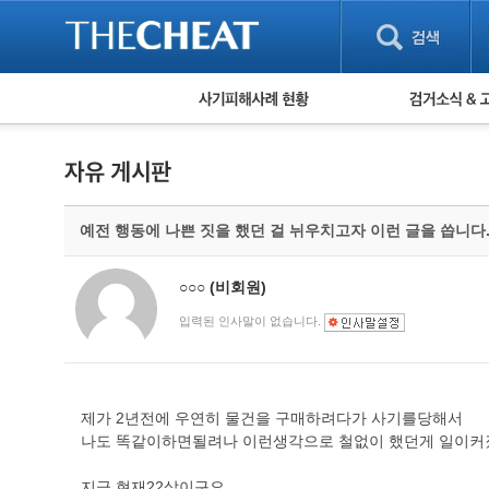
피해사례 현황
검거 소식
직거래 피해사례
고맙습니다! 감
게임 · 비실물 피해사례
스팸 피해사례
암호화폐 피해사례
예전 행동에 나쁜 짓을 했던 걸 뉘우치고자 이런 글을 씁니다
보이스피싱 피해사례
유해사이트 목록
비공개 피해사례
○○○
(비회원)
워킹홀리데이 피해사례
입력된 인사말이 없습니다.
제가 2년전에 우연히 물건을 구매하려다가 사기를당해서
나도 똑같이하면될려나 이런생각으로 철없이 했던게 일이커
지금 현재22살이구요.