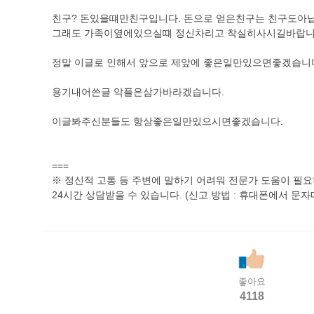
친구? 돈있을떄만친구입니다. 돈으로 얻은친구는 친구도아닙
그래도 가족이옆에있으실떄 정신차리고 착실히사시길바랍니
정말 이글로 인해서 앞으로 제앞에 좋은일만있으면좋겠습니
용기내어쓴글 악플은삼가바라겠습니다.
이글봐주신분들도 항상좋은일만있으시면좋겠습니다.
===
※ 정신적 고통 등 주변에 말하기 어려워 전문가 도움이 필요하다면 
24시간 상담받을 수 있습니다. (신고 방법 : 휴대폰에서 문자메
좋아요
4118