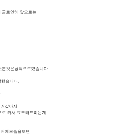
이글로인해 앞으로는
못본것은공탁으로했습니다.
막했습니다.
.
는거같아서
으로 커서 효도해드리는게
고 저에모습을보면