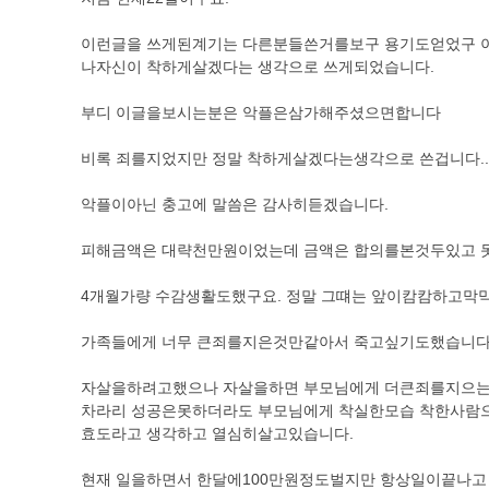
이런글을 쓰게된계기는 다른분들쓴거를보구 용기도얻었구 
나자신이 착하게살겠다는 생각으로 쓰게되었습니다.
부디 이글을보시는분은 악플은삼가해주셨으면합니다
비록 죄를지었지만 정말 착하게살겠다는생각으로 쓴겁니다..
악플이아닌 충고에 말씀은 감사히듣겠습니다.
피해금액은 대략천만원이었는데 금액은 합의를본것두있고 
4개월가량 수감생활도했구요. 정말 그떄는 앞이캄캄하고막
가족들에게 너무 큰죄를지은것만같아서 죽고싶기도했습니다
자살을하려고했으나 자살을하면 부모님에게 더큰죄를지으
차라리 성공은못하더라도 부모님에게 착실한모습 착한사람
효도라고 생각하고 열심히살고있습니다.
현재 일을하면서 한달에100만원정도벌지만 항상일이끝나