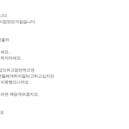
니다.
철이없었던거같습니다
을까..
세요..
심하지마세요..
 잡으려고맘만먹으면
는분들에게하지말라고하고싶지만
추지못했으니까요
라면 꺠닫게되겠지요.
세요