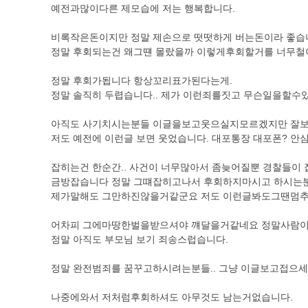
예전과많이다른 제모습에 저는 행복합니다.
비록작은돈이지만 정말 제손으로 떳떳하게 버는돈이라 좋습
정말 후회되는건 왜그떈 몰랐을까 이렇게후회할거를 너무
정말 후회가됩니다 항상꼬리표가된다는게.
정말 솔직히 두렵습니다.. 제가 이런죄를짓고 무슨일을할수있
아직도 사기치시는분들 이글을보고웃으실지모르겠지만 잘보
저도 예전에 이런글 보면 웃었습니다. 대포통장 대포폰? 안
잡히는건 한순간.. 사건이 너무많아서 좀늦어질뿐 경찰들이
금방잡습니다 정말 그떄잡히고나서 후회하지마시고 하시
제가말해도 그만하진않을거같군요 저도 이런글봐도그땐멈
어차피 그에마땅한벌을받으셔야 꺠달을거같네요 정말사람이
정말 아직도 부모님 보기 죄송스럽습니다.
정말 완전범죄를 꿈꾸고하시려는분들.. 그냥 이글보고접으
나중에와서 저처럼후회하셔도 아무것도 남는거없습니다.