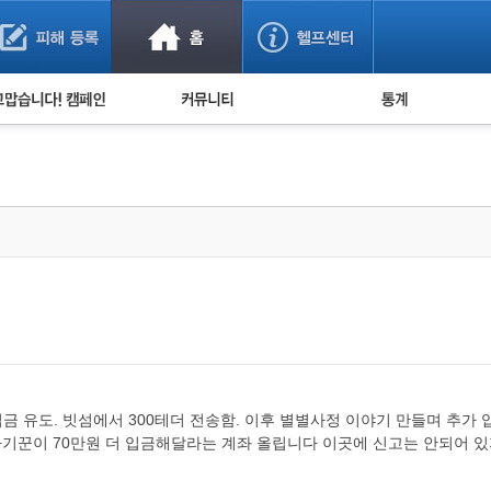
사기 예방했어요!
누적 피해사례 통계
사의 마음 전하기
자유게시판
피해물품명 통계
사기뉴스 브리핑
지역·통신사 통계
사건 사진 자료
은행 일별 피해등록 
사기방지 아이디어
신종사기 주의 정보
전문가 칼럼
금융사기 관련 영상
인입금 유도. 빗섬에서 300테더 전송함. 이후 별별사정 이야기 만들며 추
사기꾼이 70만원 더 입금해달라는 계좌 올립니다 이곳에 신고는 안되어 있