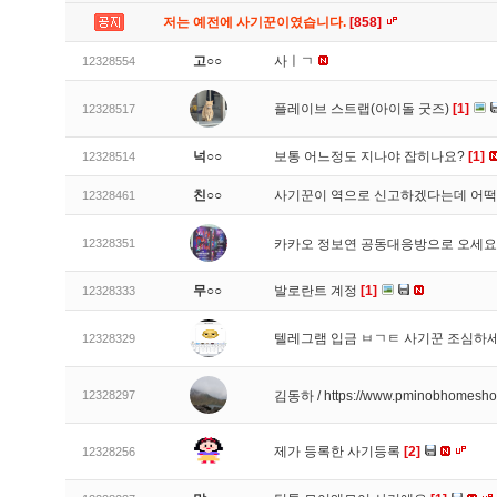
저는 예전에 사기꾼이였습니다.
[858]
고○○
사ㅣㄱ
12328554
플레이브 스트랩(아이돌 굿즈)
[1]
12328517
넉○○
보통 어느정도 지나야 잡히나요?
[1]
12328514
친○○
사기꾼이 역으로 신고하겠다는데 어
12328461
12328351
카카오 정보연 공동대응방으로 오세
무○○
발로란트 계정
[1]
12328333
텔레그램 입금 ㅂㄱㅌ 사기꾼 조심하
12328329
12328297
김동하 / https://www.pminobhomesh
제가 등록한 사기등록
[2]
12328256