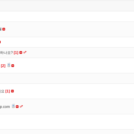
떡하나요?
[1]
요
[2]
세요
[1]
op.com