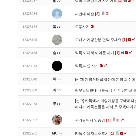
맑○○
틱톡 모어앤모어 사기에요
[1]
12328237
12328234
세면대 파손
[2]
독○○
도용사기
12328184
모배 사기당한분 연락 주세요
[1]
12328146
슬○○
틱톡 이다혜 아이폰 사기
[1]
12328138
틱톡,라인 사기
12328073
묵○○
12328040
[신고]
계정거래를 했는데 계정 회수함
쾌○○
황우민님한테 애플뮤직 사기 당하신 
12327988
[신고]
카톡에서 게임계정을 구매하려는데
투○○
12327973
라니까 카톡선물을 사서 못 주겠다네
12327962
사기판매자 안종명
[1]
MC○○
12327961
카톡 이용자보호조치
[1]