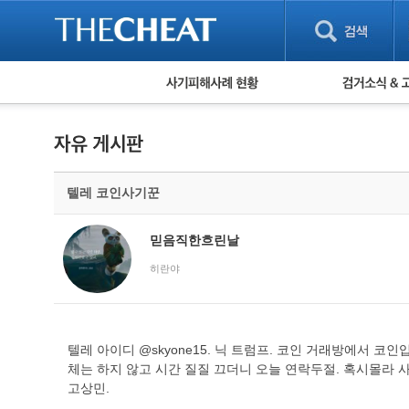
피해사례 현황
검거 소식
직거래 피해사례
고맙습니다! 감
게임 · 비실물 피해사례
스팸 피해사례
암호화폐 피해사례
텔레 코인사기꾼
보이스피싱 피해사례
유해사이트 목록
비공개 피해사례
믿음직한흐린날
워킹홀리데이 피해사례
히란야
텔레 아이디 @skyone15. 닉 트럼프. 코인 거래방에서 코
체는 하지 않고 시간 질질 끄더니 오늘 연락두절. 혹시몰라 
고상민.