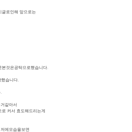
이글로인해 앞으로는
못본것은공탁으로했습니다.
막했습니다.
.
는거같아서
으로 커서 효도해드리는게
고 저에모습을보면