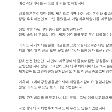
예전과많이다른 제모습에 저는 행복합니다.
비록작은돈이지만 정말 제손으로 떳떳하게 버는돈이라 좋습
정말 후회되는건 왜그떈 몰랐을까 이렇게후회할거를 너무
정말 후회가됩니다 항상꼬리표가된다는게.
정말 솔직히 두렵습니다.. 제가 이런죄를짓고 무슨일을할수있
아직도 사기치시는분들 이글을보고웃으실지모르겠지만 잘보
저도 예전에 이런글 보면 웃었습니다. 대포통장 대포폰? 안
잡히는건 한순간.. 사건이 너무많아서 좀늦어질뿐 경찰들이
금방잡습니다 정말 그떄잡히고나서 후회하지마시고 하시
제가말해도 그만하진않을거같군요 저도 이런글봐도그땐멈
어차피 그에마땅한벌을받으셔야 꺠달을거같네요 정말사람이
정말 아직도 부모님 보기 죄송스럽습니다.
정말 완전범죄를 꿈꾸고하시려는분들.. 그냥 이글보고접으
나중에와서 저처럼후회하셔도 아무것도 남는거없습니다.