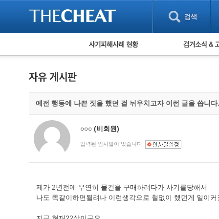
피해사례 현황
검거 소식
직거래 피해사례
고맙습니다! 감
게임 · 비실물 피해사례
스팸 피해사례
암호화폐 피해사례
예전 행동에 나쁜 짓을 했던 걸 뉘우치고자 이런 글을 씁니다
보이스피싱 피해사례
유해사이트 목록
비공개 피해사례
○○○
(비회원)
워킹홀리데이 피해사례
입력된 인사말이 없습니다.
제가 2년전에 우연히 물건을 구매하려다가 사기를당해서
나도 똑같이하면될려나 이런생각으로 철없이 했던게 일이커
지금 현재22살이구요.