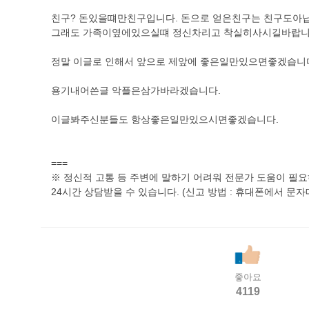
친구? 돈있을떄만친구입니다. 돈으로 얻은친구는 친구도아닙
그래도 가족이옆에있으실떄 정신차리고 착실히사시길바랍니
정말 이글로 인해서 앞으로 제앞에 좋은일만있으면좋겠습니
용기내어쓴글 악플은삼가바라겠습니다.
이글봐주신분들도 항상좋은일만있으시면좋겠습니다.
===
※ 정신적 고통 등 주변에 말하기 어려워 전문가 도움이 필요하다면 
24시간 상담받을 수 있습니다. (신고 방법 : 휴대폰에서 문자메
좋아요
4119