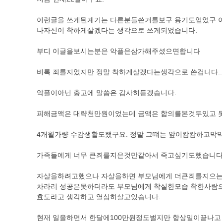
이런글을 쓰게된계기는 다른분들쓴거를보구 용기도얻었구 
나자신이 착하게살겠다는 생각으로 쓰게되었습니다.
부디 이글을보시는분은 악플은삼가해주셨으면합니다
비록 죄를지었지만 정말 착하게살겠다는생각으로 쓴겁니다..
악플이아닌 충고에 말씀은 감사히듣겠습니다.
피해금액은 대략천만원이었는데 금액은 합의를본것두있고 
4개월가량 수감생활도했구요. 정말 그떄는 앞이캄캄하고막
가족들에게 너무 큰죄를지은것만같아서 죽고싶기도했습니다
자살을하려고했으나 자살을하면 부모님에게 더큰죄를지으
차라리 성공은못하더라도 부모님에게 착실한모습 착한사람
효도라고 생각하고 열심히살고있습니다.
현재 일을하면서 한달에100만원정도벌지만 항상일이끝나