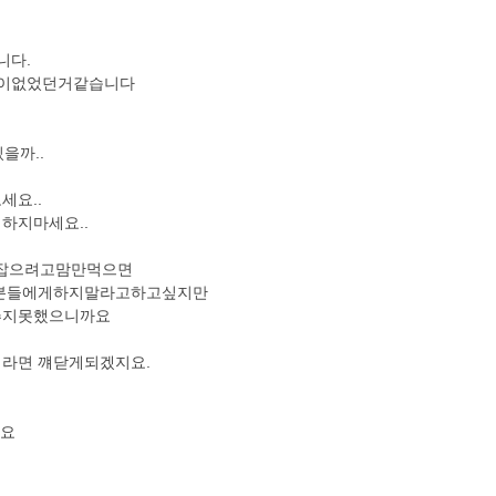
니다.
철이없었던거같습니다
을까..
세요..
심하지마세요..
 잡으려고맘만먹으면
는분들에게하지말라고하고싶지만
추지못했으니까요
라면 꺠닫게되겠지요.
세요