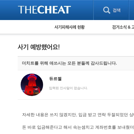
피해사례 현황
검거 소식
직거래 피해사례
고맙습니다! 감
게임 · 비실물 피해사례
스팸 피해사례
암호화폐 피해사례
더치트를 위해 애쓰시는 모든 분들께 감사드립니다.
보이스피싱 피해사례
유해사이트 목록
비공개 피해사례
듀르젤
워킹홀리데이 피해사례
입력된 인사말이 없습니다.
자세한 내용은 쓰지 않겠지만, 입금 받고 연락 두절되었던 
돈 바로 입금해준다고 해서 속는셈치고 계좌번호를 보내줬더