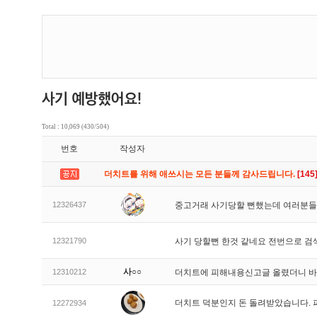
Total : 10,069 (430/504)
번호
작성자
더치트를 위해 애쓰시는 모든 분들께 감사드립니다.
[145
12326437
중고거래 사기당할 뻔했는데 여러분들
12321790
사기 당할뻔 한것 같네요 전번으로 검
사○○
12310212
더치트에 피해내용신고글 올렸더니 
더치트 덕분인지 돈 돌려받았습니다. 
12272934