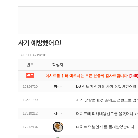
Total : 10,068 (416/504)
번호
작성자
더치트를 위해 애쓰시는 모든 분들께 감사드립니다.
[145
파○○
LG 이노텍 이겸유 사기 당할뻔했어요
12324720
12321790
사기 당할뻔 한것 같네요 전번으로 검
사○○
12310212
더치트에 피해내용신고글 올렸더니 
더치트 덕분인지 돈 돌려받았습니다. 
12272934