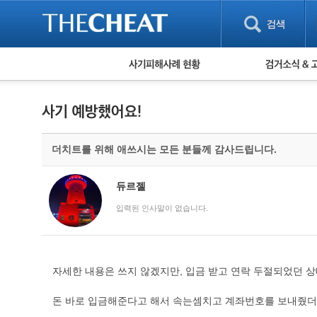
피해사례 현황
검거 소식
직거래 피해사례
고맙습니다! 감
게임 · 비실물 피해사례
스팸 피해사례
암호화폐 피해사례
더치트를 위해 애쓰시는 모든 분들께 감사드립니다.
보이스피싱 피해사례
유해사이트 목록
비공개 피해사례
듀르젤
워킹홀리데이 피해사례
입력된 인사말이 없습니다.
자세한 내용은 쓰지 않겠지만, 입금 받고 연락 두절되었던 
돈 바로 입금해준다고 해서 속는셈치고 계좌번호를 보내줬더