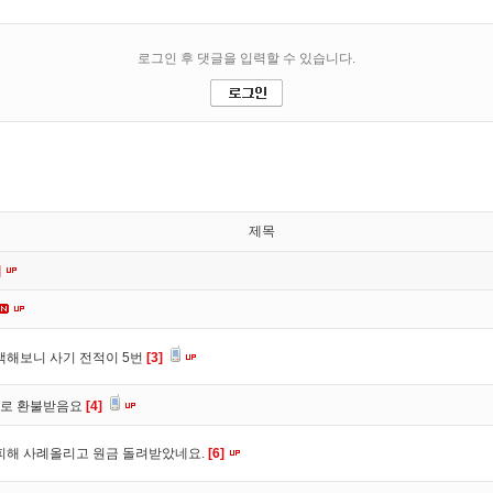
제목
]
색해보니 사기 전적이 5번
[3]
바로 환불받음요
[4]
피해 사례올리고 원금 돌려받았네요.
[6]