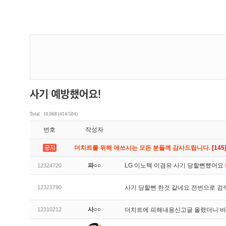
Total : 10,068 (414/504)
번호
작성자
더치트를 위해 애쓰시는 모든 분들께 감사드립니다.
[145
파○○
LG 이노텍 이겸유 사기 당할뻔했어요
12324720
12321790
사기 당할뻔 한것 같네요 전번으로 검
사○○
12310212
더치트에 피해내용신고글 올렸더니 