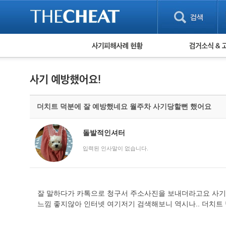
피해사례 현황
검거 소식
직거래 피해사례
고맙습니다! 감
게임 · 비실물 피해사례
스팸 피해사례
암호화폐 피해사례
더치트 덕분에 잘 예방했네요 월주차 사기당할뻔 했어요
보이스피싱 피해사례
유해사이트 목록
비공개 피해사례
돌발적인셔터
워킹홀리데이 피해사례
입력된 인사말이 없습니다.
잘 말하다가 카톡으로 청구서 주소사진을 보내더라고요 사기꾼
느낌 좋지않아 인터넷 여기저기 검색해보니 역시나.. 더치트