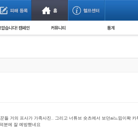
사기 예방했어요!
누적 피해사례 통계
사의 마음 전하기
자유게시판
피해물품명 통계
사기뉴스 브리핑
지역·통신사 통계
사건 사진 자료
은행 일별 피해등록 
사기방지 아이디어
신종사기 주의 정보
전문가 칼럼
금융사기 관련 영상
들 거의 프사가 가족사진.. 그리고 너튜브 숏츠에서 보던ai느낌이퐉 카
 덕분에 잘 예방했네요