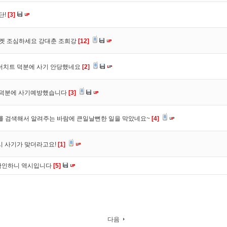
단!
[3]
마켓 조심하세요 강대춘 조희강
[12]
 더치트 덕분에 사기 안당했네요
[2]
. 덕분에 사기예방했습니다
[3]
를 검색해서 알려주는 바람에 큰일날뻔한 일을 막았네요~
[4]
시 사기가 맞더라고요!
[1]
확인하니 역시입니다
[5]
다음