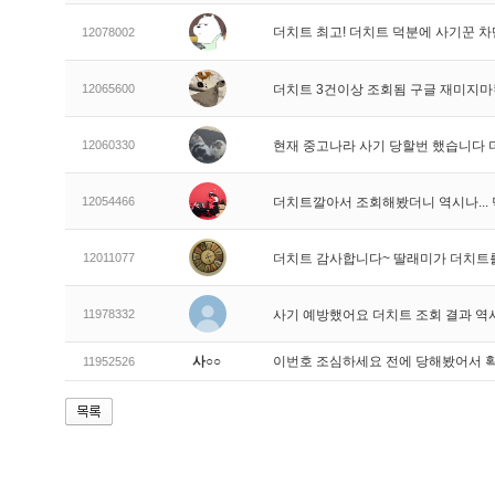
더치트 최고! 더치트 덕분에 사기꾼 차
12078002
12065600
더치트 3건이상 조회됨 구글 재미지
12060330
현재 중고나라 사기 당할번 했습니다
12054466
더치트깔아서 조회해봤더니 역시나..
12011077
더치트 감사합니다~ 딸래미가 더치트
11978332
사기 예방했어요 더치트 조회 결과 역
사○○
이번호 조심하세요 전에 당해봤어서 
11952526