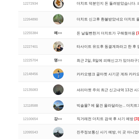
더치트 덕분인지 돈 돌려받았습니다. 
12272934
더치트 신고후 환불받았네요 더치트 
12264890
예○○
12255384
돈 날릴뻔한거 더치트가 구해줬어용
[
타사이트 유도후 동결계좌라고 한 후 
12227401
명○○
12225704
최근 2일, 8일에 피해신고가 있더라
12148456
카카오뱅크 골마켓 사기꾼 계좌 카카
12135083
셔리마켓 주의 최근 신고내역 13건 
빅솔몰? 에 물건 올라달라는... 더치
12118588
강○○
직거래전 더치트 검색 후 사기 예방
[3]
12100654
진주정보통신 사기 예방, 이 곳 아니었
12095543