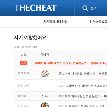
피해사례 현황
검거 소식
직거래 피해사례
고맙습니다! 감
게임 · 비실물 피해사례
스팸 피해사례
암호화폐 피해사례
Total : 10,070 (397/504)
보이스피싱 피해사례
번호
작성자
유해사이트 목록
비공개 피해사례
더치트를 위해 애쓰시는 모든 분들께 감사드립니다.
[145
워킹홀리데이 피해사례
12326437
중고거래 사기당할 뻔했는데 여러분들
12321790
사기 당할뻔 한것 같네요 전번으로 검
사○○
12310212
더치트에 피해내용신고글 올렸더니 
더치트 덕분인지 돈 돌려받았습니다. 
12272934