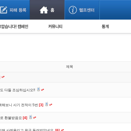
사기 예방했어요!
누적 피해사례 통계
사의 마음 전하기
자유게시판
피해물품명 통계
사기뉴스 브리핑
지역·통신사 통계
사건 사진 자료
은행 일별 피해등록 
사기방지 아이디어
제목
신종사기 주의 정보
]
전문가 칼럼
도 다들 조심하십시오!!
금융사기 관련 영상
색해보니 사기 전적이 5번
[3]
바로 환불받음요
[4]
피해 사례올리고 원금 돌려받았네요.
[6]