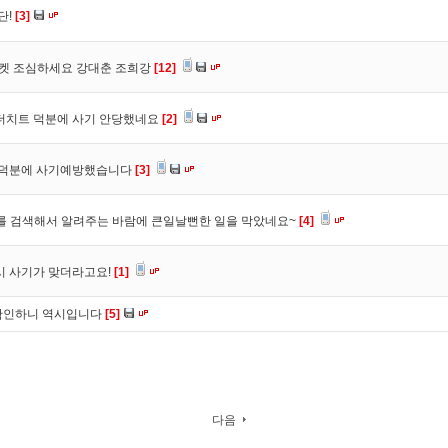
단!
[3]
마켓 조심하세요 강대춘 조희강
[12]
 더치트 덕분에 사기 안당했네요
[2]
. 덕분에 사기예방했습니다
[3]
를 검색해서 알려주는 바람에 큰일날뻔한 일을 막았네요~
[4]
시 사기가 맞더라고요!
[1]
확인하니 역시입니다
[5]
다음