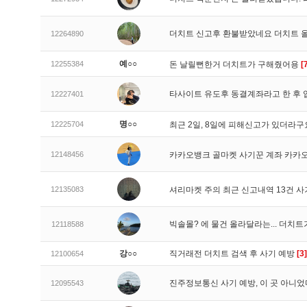
더치트 신고후 환불받았네요 더치트 
12264890
예○○
12255384
돈 날릴뻔한거 더치트가 구해줬어용
[
타사이트 유도후 동결계좌라고 한 후 
12227401
명○○
12225704
최근 2일, 8일에 피해신고가 있더라
12148456
카카오뱅크 골마켓 사기꾼 계좌 카카
12135083
셔리마켓 주의 최근 신고내역 13건 
빅솔몰? 에 물건 올라달라는... 더치
12118588
강○○
직거래전 더치트 검색 후 사기 예방
[3]
12100654
진주정보통신 사기 예방, 이 곳 아니었
12095543