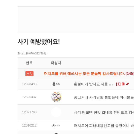
Total : 10,070 (382/504)
번호
작성자
더치트를 위해 애쓰시는 모든 분들께 감사드립니다.
[145
용○○
환불어케 받나요 다들ㅠㅠ
[1]
12328493
12326437
중고거래 사기당할 뻔했는데 여러분들
12321790
사기 당할뻔 한것 같네요 전번으로 검
사○○
12310212
더치트에 피해내용신고글 올렸더니 