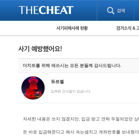
피해사례 현황
검거 소식
직거래 피해사례
고맙습니다! 감
게임 · 비실물 피해사례
스팸 피해사례
암호화폐 피해사례
더치트를 위해 애쓰시는 모든 분들께 감사드립니다.
보이스피싱 피해사례
유해사이트 목록
비공개 피해사례
듀르젤
워킹홀리데이 피해사례
입력된 인사말이 없습니다.
자세한 내용은 쓰지 않겠지만, 입금 받고 연락 두절되었던 
돈 바로 입금해준다고 해서 속는셈치고 계좌번호를 보내줬더