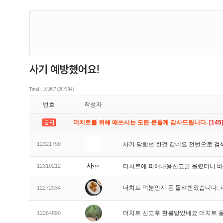
Total : 10,067 (20/504)
번호
작성자
더치트를 위해 애쓰시는 모든 분들께 감사드립니다.
[145
12321790
사기 당할뻔 한것 같네요 전번으로 검
사○○
12310212
더치트에 피해내용신고글 올렸더니 
더치트 덕분인지 돈 돌려받았습니다. 
12272934
더치트 신고후 환불받았네요 더치트 
12264890