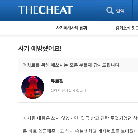
피해사례 현황
검거 소식
직거래 피해사례
고맙습니다! 감
게임 · 비실물 피해사례
스팸 피해사례
암호화폐 피해사례
더치트를 위해 애쓰시는 모든 분들께 감사드립니다.
보이스피싱 피해사례
유해사이트 목록
비공개 피해사례
듀르젤
워킹홀리데이 피해사례
입력된 인사말이 없습니다.
자세한 내용은 쓰지 않겠지만, 입금 받고 연락 두절되었던 
돈 바로 입금해준다고 해서 속는셈치고 계좌번호를 보내줬더