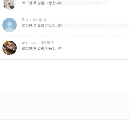
더치트더치트더치트더치트더치트더치트더치트�더치트
로그인 후 열람 가능합니다
Rok
3개월 전
더치트더치트더치트더치트더치트더치트더치트더치트더치트더치트더
로그인 후 열람 가능합니다
g4simple
3개월 전
더치트�더치트
로그인 후 열람 가능합니다