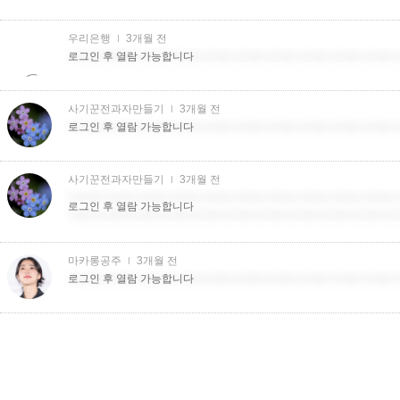
우리은행
3개월 전
더치트더치트더치트더치트더치트더치트더치트더치트더치트더치트더
로그인 후 열람 가능합니다
사기꾼전과자만들기
3개월 전
더치트더치트더치트더치트더치트더치트더치트더치트더치트더치트더
로그인 후 열람 가능합니다
사기꾼전과자만들기
3개월 전
더치트더치트더치트더치트더치트더치트더치트더치트더치트더치트
로그인 후 열람 가능합니다
치트더치트더치트더치트더치트더치트더치트더치트더치트더치트더치
마카롱공주
3개월 전
더치트더치트더치트더치트더치트더치트더치트더치트더치트더치트
로그인 후 열람 가능합니다