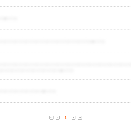
치�더치트
치트더치트더치트더치트더치트더치트더치트더치트더치트�더치트
더치트더치트더치트더치트더치트더치트더치트더치트더치트더치트더치트더치트더치
트더치트더치트더치트더치트더치트더�더치트
더치트더치트더치트더치트더�더치트
1