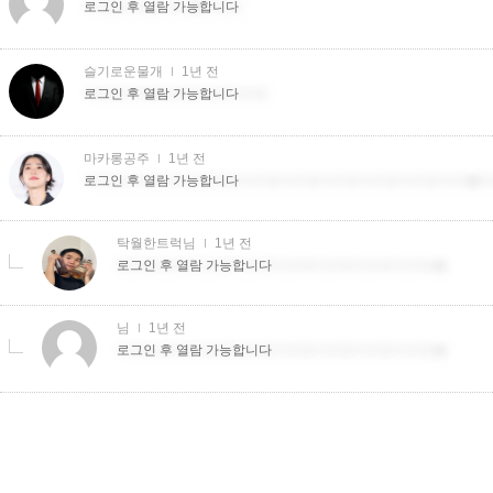
더치트더치트더치�더치트
로그인 후 열람 가능합니다
슬기로운물개
1년 전
더치트더치트더치트더치더치트
로그인 후 열람 가능합니다
마카롱공주
1년 전
더치트더치트더치트더치트더치트더치트더치트더치트더치트더치�더
로그인 후 열람 가능합니다
탁월한트럭님
1년 전
더치트더치트더치트더치트더치트더치트더치트더치트�
로그인 후 열람 가능합니다
님
1년 전
더치트더치트더치트더치트더치트더치트더치트더치트�
로그인 후 열람 가능합니다