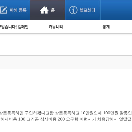
사기 예방했어요!
누적 피해사례 통계
사의 마음 전하기
자유게시판
피해물품명 통계
사기뉴스 브리핑
지역·통신사 통계
사건 사진 자료
은행 일별 피해등록 
사기방지 아이디어
신종사기 주의 정보
전문가 칼럼
금융사기 관련 영상
상품등록하면 구입하겠다고함 상품등록하고 10만원인데 100만원 잘못
해제비용 100 그러곤 심사비용 200 요구함 이런사기 처음당해서 얼떨