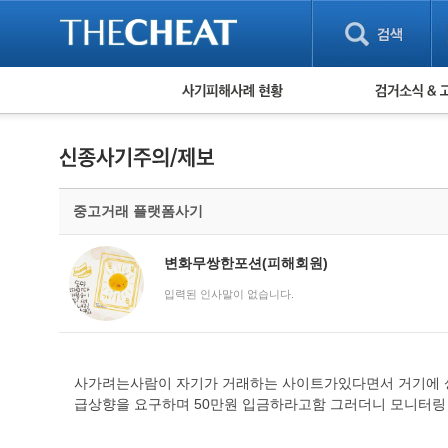
피해사례 현황
검거 소식
직거래 피해사례
고맙습니다! 감
게임 · 비실물 피해사례
스팸 피해사례
암호화폐 피해사례
중고거래 플랫폼사기
보이스피싱 피해사례
유해사이트 목록
비공개 피해사례
변화무쌍한포션(피해회원)
워킹홀리데이 피해사례
입력된 인사말이 없습니다.
사가려는사람이 자기가 거래하는 사이트가있다면서 거기에 
급상향을 요구하며 50만원 입금하라고함 그러더니 모니터링 