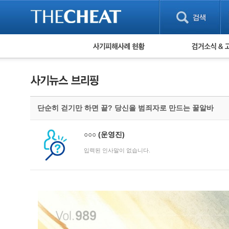
피해사례 현황
검거 소식
직거래 피해사례
고맙습니다! 감
게임 · 비실물 피해사례
스팸 피해사례
암호화폐 피해사례
단순히 걷기만 하면 끝? 당신을 범죄자로 만드는 꿀알바
보이스피싱 피해사례
유해사이트 목록
비공개 피해사례
○○○
(운영진)
워킹홀리데이 피해사례
입력된 인사말이 없습니다.