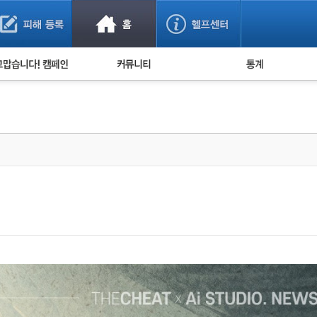
사기 예방했어요!
누적 피해사례 통계
사의 마음 전하기
자유게시판
피해물품명 통계
사기뉴스 브리핑
지역·통신사 통계
사건 사진 자료
은행 일별 피해등록 
사기방지 아이디어
신종사기 주의 정보
전문가 칼럼
금융사기 관련 영상