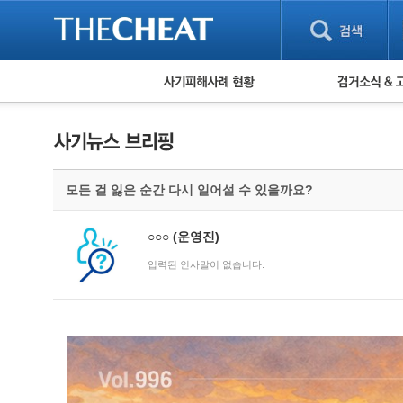
피해사례 현황
검거 소식
직거래 피해사례
고맙습니다! 감
게임 · 비실물 피해사례
스팸 피해사례
암호화폐 피해사례
모든 걸 잃은 순간 다시 일어설 수 있을까요?
보이스피싱 피해사례
유해사이트 목록
비공개 피해사례
○○○
(운영진)
워킹홀리데이 피해사례
입력된 인사말이 없습니다.