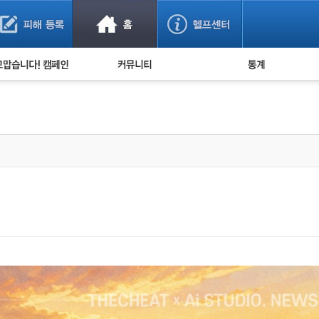
사기 예방했어요!
누적 피해사례 통계
사의 마음 전하기
자유게시판
피해물품명 통계
사기뉴스 브리핑
지역·통신사 통계
사건 사진 자료
은행 일별 피해등록 
사기방지 아이디어
신종사기 주의 정보
전문가 칼럼
금융사기 관련 영상