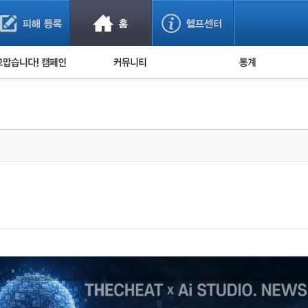
사기 예방했어요!
누적 피해사례 통계
사의 마음 전하기
자유게시판
피해물품명 통계
사기뉴스 브리핑
지역·통신사 통계
사건 사진 자료
은행 일별 피해등록 
사기방지 아이디어
신종사기 주의 정보
전문가 칼럼
금융사기 관련 영상