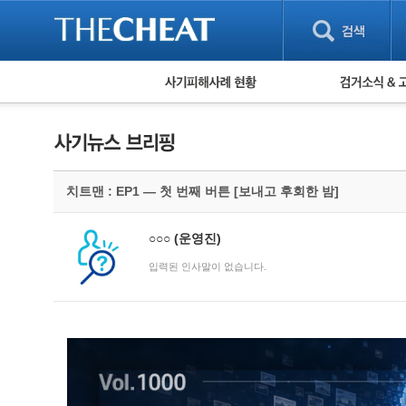
피해사례 현황
검거 소식
직거래 피해사례
고맙습니다! 감
게임 · 비실물 피해사례
스팸 피해사례
암호화폐 피해사례
치트맨 : EP1 — 첫 번째 버튼 [보내고 후회한 밤]
보이스피싱 피해사례
유해사이트 목록
비공개 피해사례
○○○
(운영진)
워킹홀리데이 피해사례
입력된 인사말이 없습니다.