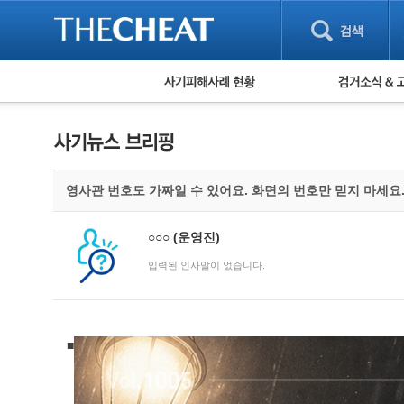
피해사례 현황
검거 소식
직거래 피해사례
고맙습니다! 감
게임 · 비실물 피해사례
스팸 피해사례
암호화폐 피해사례
영사관 번호도 가짜일 수 있어요. 화면의 번호만 믿지 마세요
보이스피싱 피해사례
유해사이트 목록
비공개 피해사례
○○○
(운영진)
워킹홀리데이 피해사례
입력된 인사말이 없습니다.
■