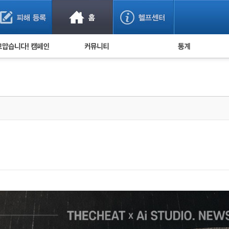
사기 예방했어요!
누적 피해사례 통계
사의 마음 전하기
자유게시판
피해물품명 통계
사기뉴스 브리핑
지역·통신사 통계
사건 사진 자료
은행 일별 피해등록 
.
사기방지 아이디어
신종사기 주의 정보
전문가 칼럼
금융사기 관련 영상