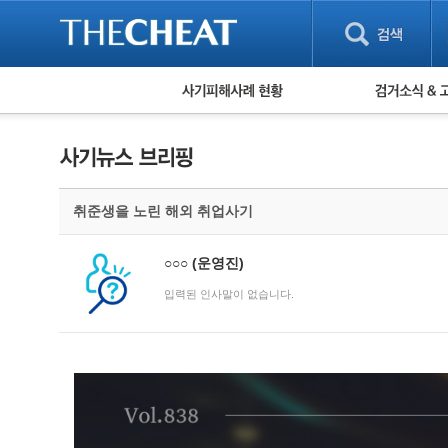
피해사례 현황
검거 소식
직거래 피해사례
고맙습니다! 감
게임 · 비실물 피해사례
스팸 피해사례
암호화폐 피해사례
취준생을 노린 해외 취업사기
보이스피싱 피해사례
유해사이트 목록
비공개 피해사례
○○○
(운영진)
워킹홀리데이 피해사례
입력된 인사말이 없습니다.