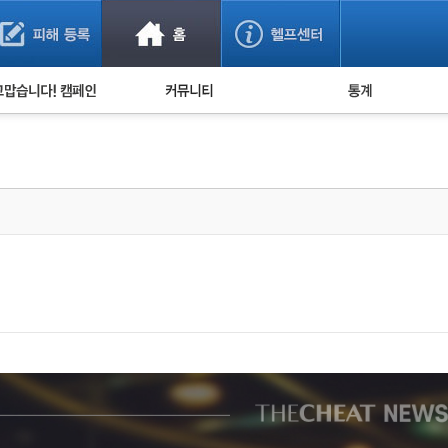
사기 예방했어요!
누적 피해사례 통계
사의 마음 전하기
자유게시판
피해물품명 통계
사기뉴스 브리핑
지역·통신사 통계
사건 사진 자료
은행 일별 피해등록 
사기방지 아이디어
신종사기 주의 정보
전문가 칼럼
금융사기 관련 영상