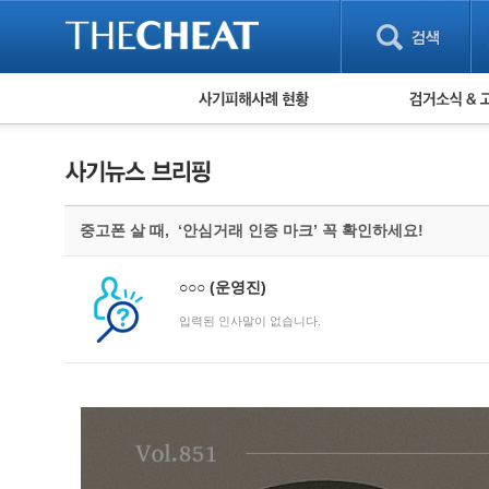
피해사례 현황
검거 소식
직거래 피해사례
고맙습니다! 감
게임 · 비실물 피해사례
스팸 피해사례
암호화폐 피해사례
중고폰 살 때, ‘안심거래 인증 마크’ 꼭 확인하세요!
보이스피싱 피해사례
유해사이트 목록
비공개 피해사례
○○○
(운영진)
워킹홀리데이 피해사례
입력된 인사말이 없습니다.