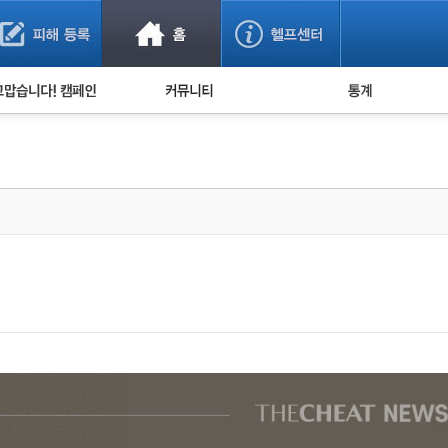
사기 예방했어요!
누적 피해사례 통계
사의 마음 전하기
자유게시판
피해물품명 통계
사기뉴스 브리핑
지역·통신사 통계
사건 사진 자료
은행 일별 피해등록 
사기방지 아이디어
신종사기 주의 정보
전문가 칼럼
금융사기 관련 영상