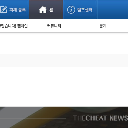
사기 예방했어요!
누적 피해사례 통계
사의 마음 전하기
자유게시판
피해물품명 통계
사기뉴스 브리핑
지역·통신사 통계
사건 사진 자료
은행 일별 피해등록 
사기방지 아이디어
신종사기 주의 정보
전문가 칼럼
금융사기 관련 영상