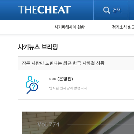
피해사례 현황
검거 소식
직거래 피해사례
고맙습니다! 감
게임 · 비실물 피해사례
스팸 피해사례
암호화폐 피해사례
잠든 사람만 노린다는 최근 한국 지하철 상황
보이스피싱 피해사례
유해사이트 목록
비공개 피해사례
○○○
(운영진)
워킹홀리데이 피해사례
입력된 인사말이 없습니다.