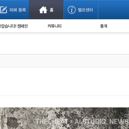
사기 예방했어요!
누적 피해사례 통계
사의 마음 전하기
자유게시판
피해물품명 통계
사기뉴스 브리핑
지역·통신사 통계
사건 사진 자료
은행 일별 피해등록 
사기방지 아이디어
신종사기 주의 정보
전문가 칼럼
금융사기 관련 영상