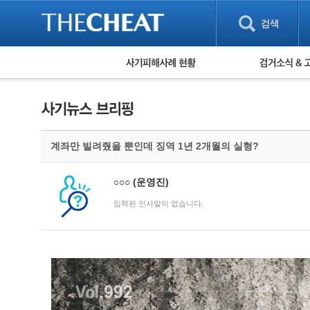
피해사례 현황
검거 소식
직거래 피해사례
고맙습니다! 감
게임 · 비실물 피해사례
스팸 피해사례
암호화폐 피해사례
계좌만 빌려줬을 뿐인데 징역 1년 2개월의 실형?
보이스피싱 피해사례
유해사이트 목록
비공개 피해사례
○○○
(운영진)
워킹홀리데이 피해사례
입력된 인사말이 없습니다.