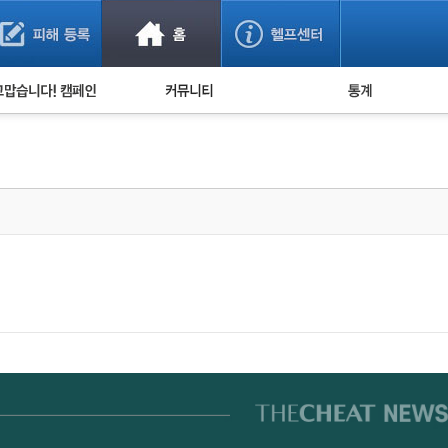
사기 예방했어요!
누적 피해사례 통계
사의 마음 전하기
자유게시판
피해물품명 통계
사기뉴스 브리핑
지역·통신사 통계
사건 사진 자료
은행 일별 피해등록 
사기방지 아이디어
신종사기 주의 정보
전문가 칼럼
금융사기 관련 영상