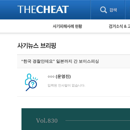
피해사례 현황
검거 소식
직거래 피해사례
고맙습니다! 감
게임 · 비실물 피해사례
스팸 피해사례
암호화폐 피해사례
“한국 경찰인데요” 일본까지 간 보이스피싱
보이스피싱 피해사례
유해사이트 목록
비공개 피해사례
○○○
(운영진)
워킹홀리데이 피해사례
입력된 인사말이 없습니다.