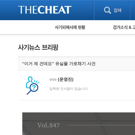
피해사례 현황
검거 소식
직거래 피해사례
고맙습니다! 감
게임 · 비실물 피해사례
스팸 피해사례
암호화폐 피해사례
“이거 제 건데요” 유실물 가로채기 사건
보이스피싱 피해사례
유해사이트 목록
비공개 피해사례
○○○
(운영진)
워킹홀리데이 피해사례
입력된 인사말이 없습니다.