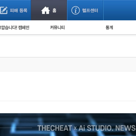
사기 예방했어요!
누적 피해사례 통계
사의 마음 전하기
자유게시판
피해물품명 통계
사기뉴스 브리핑
지역·통신사 통계
사건 사진 자료
은행 일별 피해등록 
사기방지 아이디어
신종사기 주의 정보
전문가 칼럼
금융사기 관련 영상