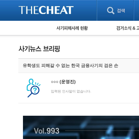
피해사례 현황
검거 소식
직거래 피해사례
고맙습니다! 감
게임 · 비실물 피해사례
스팸 피해사례
암호화폐 피해사례
유학생도 피해갈 수 없는 한국 금융사기의 검은 손
보이스피싱 피해사례
유해사이트 목록
비공개 피해사례
○○○
(운영진)
워킹홀리데이 피해사례
입력된 인사말이 없습니다.