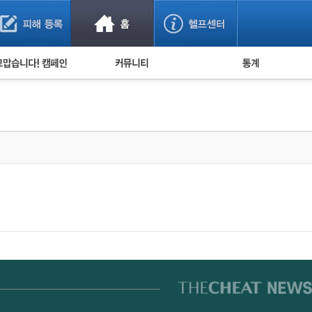
사기 예방했어요!
누적 피해사례 통계
사의 마음 전하기
자유게시판
피해물품명 통계
사기뉴스 브리핑
지역·통신사 통계
사건 사진 자료
은행 일별 피해등록 
사기방지 아이디어
신종사기 주의 정보
전문가 칼럼
금융사기 관련 영상