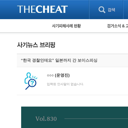
피해사례 현황
검거 소식
직거래 피해사례
고맙습니다! 감
게임 · 비실물 피해사례
스팸 피해사례
암호화폐 피해사례
“한국 경찰인데요” 일본까지 간 보이스피싱
보이스피싱 피해사례
유해사이트 목록
비공개 피해사례
○○○
(운영진)
워킹홀리데이 피해사례
입력된 인사말이 없습니다.