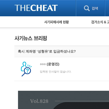
피해사례 현황
검거 소식
직거래 피해사례
고맙습니다! 감
게임 · 비실물 피해사례
스팸 피해사례
암호화폐 피해사례
혹시 계좌명 ‘성형유’로 입금하셨나요?
보이스피싱 피해사례
유해사이트 목록
비공개 피해사례
○○○
(운영진)
워킹홀리데이 피해사례
입력된 인사말이 없습니다.