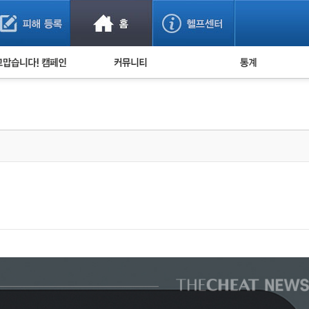
사기 예방했어요!
누적 피해사례 통계
사의 마음 전하기
자유게시판
피해물품명 통계
사기뉴스 브리핑
지역·통신사 통계
사건 사진 자료
은행 일별 피해등록 
사기방지 아이디어
신종사기 주의 정보
전문가 칼럼
금융사기 관련 영상