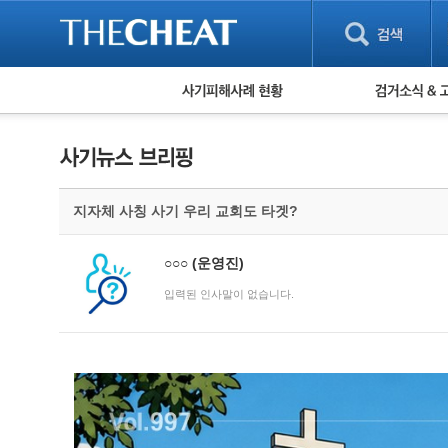
피해사례 현황
검거 소식
직거래 피해사례
고맙습니다! 감
게임 · 비실물 피해사례
스팸 피해사례
암호화폐 피해사례
지자체 사칭 사기 우리 교회도 타겟?
보이스피싱 피해사례
유해사이트 목록
비공개 피해사례
○○○
(운영진)
워킹홀리데이 피해사례
입력된 인사말이 없습니다.