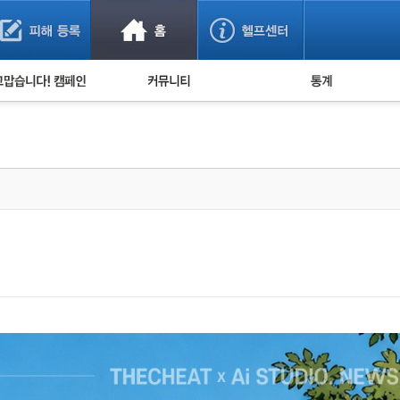
사기 예방했어요!
누적 피해사례 통계
사의 마음 전하기
자유게시판
피해물품명 통계
사기뉴스 브리핑
지역·통신사 통계
사건 사진 자료
은행 일별 피해등록 
사기방지 아이디어
신종사기 주의 정보
전문가 칼럼
금융사기 관련 영상