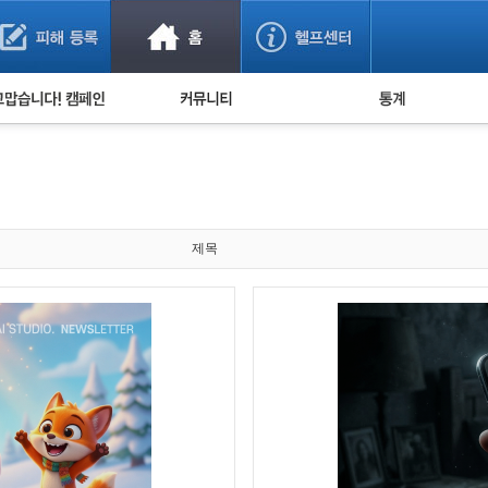
사기 예방했어요!
누적 피해사례 통계
사의 마음 전하기
자유게시판
피해물품명 통계
사기뉴스 브리핑
지역·통신사 통계
사건 사진 자료
은행 일별 피해등록 
사기방지 아이디어
제목
신종사기 주의 정보
전문가 칼럼
금융사기 관련 영상