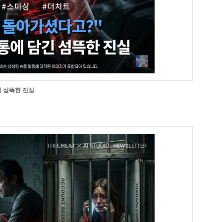
긴 섬뜩한 진실