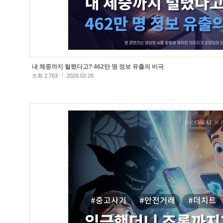
내 체중까지 털렸다고? 462만 명 정보 유출의 비극
조회 2,763
2026.02.26