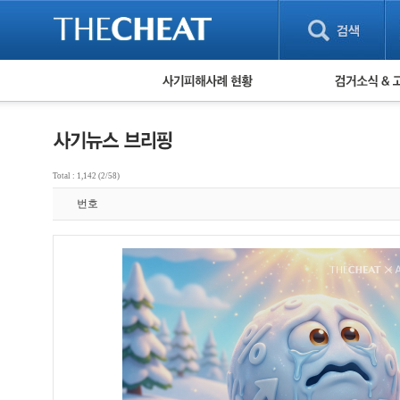
피해사례 현황
검거 소식
직거래 피해사례
고맙습니다! 감
게임 · 비실물 피해사례
스팸 피해사례
암호화폐 피해사례
Total : 1,142 (2/58)
보이스피싱 피해사례
번호
유해사이트 목록
비공개 피해사례
워킹홀리데이 피해사례