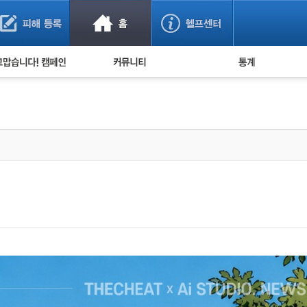
사기 예방했어요!
누적 피해사례 통계
사의 마음 전하기
자유게시판
피해물품명 통계
사기뉴스 브리핑
지역·통신사 통계
사건 사진 자료
은행 일별 피해등록 
사기방지 아이디어
신종사기 주의 정보
전문가 칼럼
금융사기 관련 영상