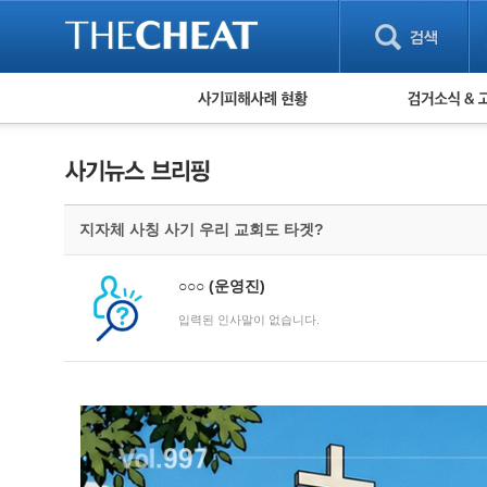
피해사례 현황
검거 소식
직거래 피해사례
고맙습니다! 감
게임 · 비실물 피해사례
스팸 피해사례
암호화폐 피해사례
지자체 사칭 사기 우리 교회도 타겟?
보이스피싱 피해사례
유해사이트 목록
비공개 피해사례
○○○
(운영진)
워킹홀리데이 피해사례
입력된 인사말이 없습니다.