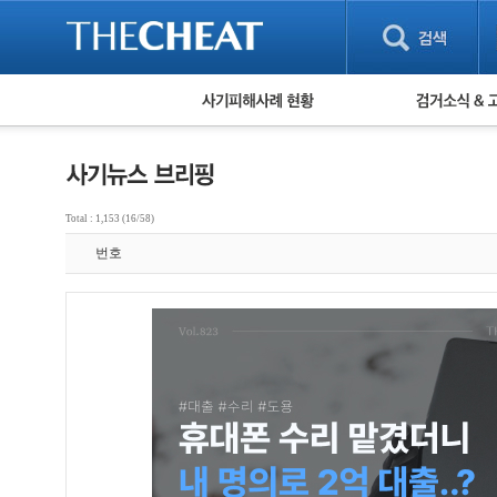
피해사례 현황
검거 소식
직거래 피해사례
고맙습니다! 감
게임 · 비실물 피해사례
스팸 피해사례
암호화폐 피해사례
Total : 1,153 (16/58)
보이스피싱 피해사례
번호
유해사이트 목록
비공개 피해사례
워킹홀리데이 피해사례