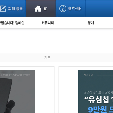
사기 예방했어요!
누적 피해사례 통계
사의 마음 전하기
자유게시판
피해물품명 통계
사기뉴스 브리핑
지역·통신사 통계
사건 사진 자료
은행 일별 피해등록 
사기방지 아이디어
제목
신종사기 주의 정보
전문가 칼럼
금융사기 관련 영상