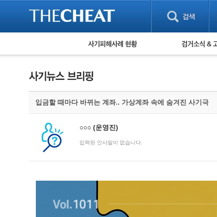
피해사례 현황
검거 소식
직거래 피해사례
고맙습니다! 감
게임 · 비실물 피해사례
스팸 피해사례
암호화폐 피해사례
입금할 때마다 바뀌는 계좌.. 가상계좌 속에 숨겨진 사기극
보이스피싱 피해사례
유해사이트 목록
비공개 피해사례
○○○
(운영진)
워킹홀리데이 피해사례
입력된 인사말이 없습니다.