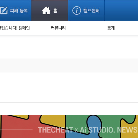
사기 예방했어요!
누적 피해사례 통계
사의 마음 전하기
자유게시판
피해물품명 통계
사기뉴스 브리핑
지역·통신사 통계
사건 사진 자료
은행 일별 피해등록 
사기방지 아이디어
신종사기 주의 정보
전문가 칼럼
금융사기 관련 영상