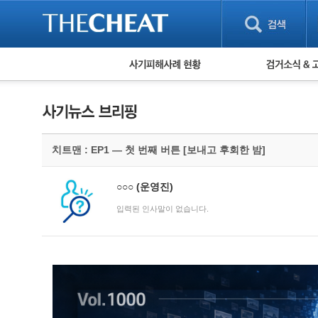
피해사례 현황
검거 소식
직거래 피해사례
고맙습니다! 감
게임 · 비실물 피해사례
스팸 피해사례
암호화폐 피해사례
치트맨 : EP1 — 첫 번째 버튼 [보내고 후회한 밤]
보이스피싱 피해사례
유해사이트 목록
비공개 피해사례
○○○
(운영진)
워킹홀리데이 피해사례
입력된 인사말이 없습니다.