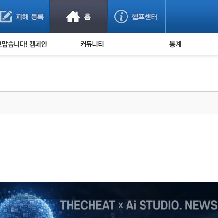
사기 예방했어요!
누적 피해사례 통계
사의 마음 전하기
자유게시판
피해물품명 통계
사기뉴스 브리핑
지역·통신사 통계
사건 사진 자료
은행 일별 피해등록 
사기방지 아이디어
신종사기 주의 정보
전문가 칼럼
금융사기 관련 영상