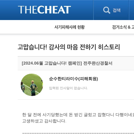
피해사례 현황
검거 소식
직거래 피해사례
고맙습니다! 감
게임 · 비실물 피해사례
스팸 피해사례
암호화폐 피해사례
[2024.06월 고맙습니다! 캠페인] 전주완산경찰서
보이스피싱 피해사례
유해사이트 목록
비공개 피해사례
순수한티라미수(피해회원)
워킹홀리데이 피해사례
입력된 인사말이 없습니다.
한 달 전에 사기당했는데 돈 받긴 글렀고 잡혔다니 다행이네
고생하셨고 감사합니다.
==============================================