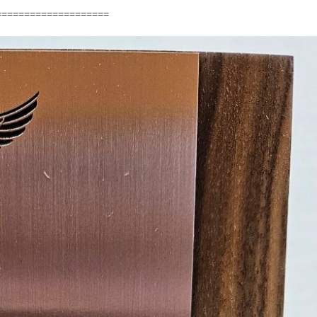
====================