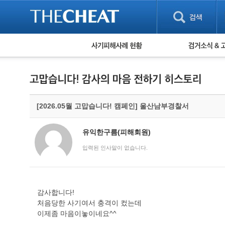
피해사례 현황
검거 소식
직거래 피해사례
고맙습니다! 감
게임 · 비실물 피해사례
스팸 피해사례
암호화폐 피해사례
[2026.05월 고맙습니다! 캠페인] 울산남부경찰서
보이스피싱 피해사례
유해사이트 목록
비공개 피해사례
유익한구름(피해회원)
워킹홀리데이 피해사례
입력된 인사말이 없습니다.
감사합니다!
처음당한 사기여서 충격이 컸는데
이제좀 마음이놓이네요^^