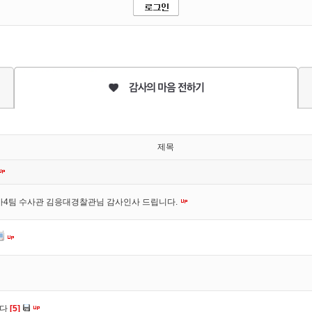
제목
사4팀 수사관 김응대경찰관님 감사인사 드립니다.
니다
[5]