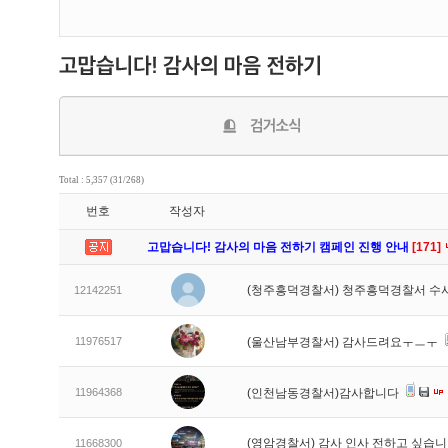
Total : 5,357 (31/268)
번호
작성자
고맙습니다! 감사의 마음 전하기 캠페인 진행 안내
[171]
(청주흥덕경찰서) 청주흥덕경찰서 수
12142251
11976517
(울산남부경찰서) 감사드려요ㅜㅡㅜ
11964368
(인천남동경찰서)감사합니다
(영암경찰서) 감사 인사 전하고 싶습
11668300