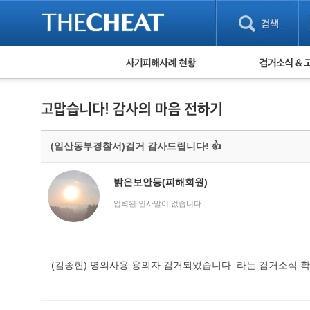
피해사례 현황
검거 소식
직거래 피해사례
고맙습니다! 감
게임 · 비실물 피해사례
스팸 피해사례
암호화폐 피해사례
(일산동부경찰서)검거 감사드립니다! 👍
보이스피싱 피해사례
유해사이트 목록
비공개 피해사례
밝은보안등(피해회원)
워킹홀리데이 피해사례
입력된 인사말이 없습니다.
(김종현) 명의사용 용의자 검거되었습니다. 라는 검거소식 