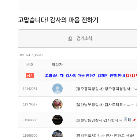
Total : 5,357 (3/268)
번호
작성자
고맙습니다! 감사의 마음 전하기 캠페인 진행 안내
[171]
(청주흥덕경찰서) 청주흥덕경찰서 수
12142251
11976517
(울산남부경찰서) 감사드려요ㅜㅡㅜ
11964368
(인천남동경찰서)감사합니다
(영암경찰서) 감사 인사 전하고 싶습
11668300