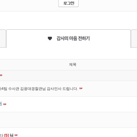
제목
사4팀 수사관 김응대경찰관님 감사인사 드립니다.
니다
[5]