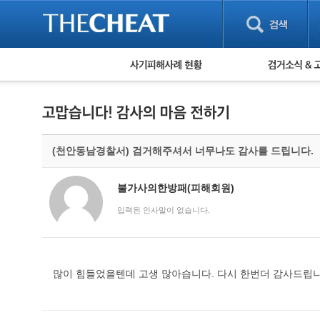
피해사례 현황
검거 소식
직거래 피해사례
고맙습니다! 감
게임 · 비실물 피해사례
스팸 피해사례
암호화폐 피해사례
(천안동남경찰서) 검거해주셔서 너무나도 감사를 드립니다.
보이스피싱 피해사례
유해사이트 목록
비공개 피해사례
불가사의한방패(피해회원)
워킹홀리데이 피해사례
입력된 인사말이 없습니다.
많이 힘들었을텐데 고생 많아습니다. 다시 한번더 감사드립니