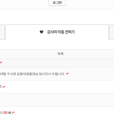
제목
사4팀 수사관 김응대경찰관님 감사인사 드립니다.
니다
[5]