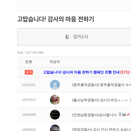
Total : 5,357 (261/268)
번호
작성자
고맙습니다! 감사의 마음 전하기 캠페인 진행 안내
[171]
(청주흥덕경찰서) 청주흥덕경찰서 수
12142251
11976517
(울산남부경찰서) 감사드려요ㅜㅡㅜ
11964368
(인천남동경찰서)감사합니다
(영암경찰서) 감사 인사 전하고 싶습
11668300