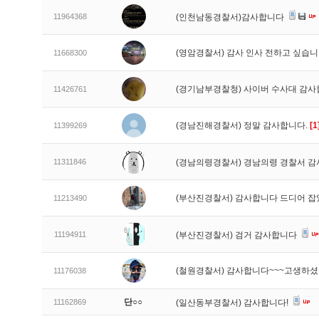
11964368
(인천남동경찰서)감사합니다
(영암경찰서) 감사 인사 전하고 싶습
11668300
(경기남부경찰청) 사이버 수사대 감
11426761
(경남진해경찰서) 정말 감사합니다.
[1
11399269
11311846
(경남의령경찰서) 경남의령 경찰서 감
(부산진경찰서) 감사합니다 드디어 
11213490
11194911
(부산진경찰서) 검거 감사합니다
(철원경찰서) 감사합니다~~~고생하
11176038
단○○
11162869
(일산동부경찰서) 감사합니다!