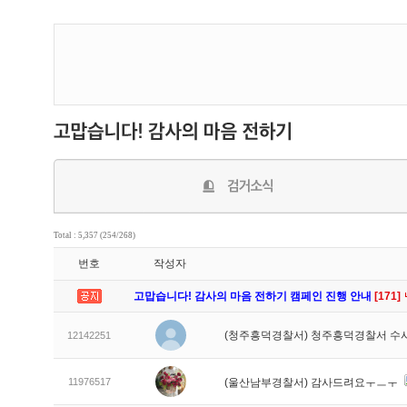
Total : 5,357 (254/268)
번호
작성자
고맙습니다! 감사의 마음 전하기 캠페인 진행 안내
[171]
(청주흥덕경찰서) 청주흥덕경찰서 수
12142251
11976517
(울산남부경찰서) 감사드려요ㅜㅡㅜ